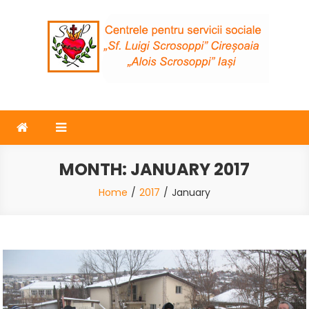
Skip
to
content
Surorile Providenței
Centrele de zi „Luigi Scrosoppi” – Iasi – Ciresoaia
MONTH:
JANUARY 2017
Home
2017
January