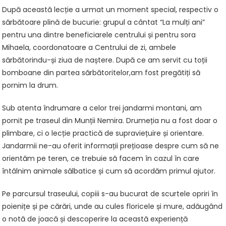
După această lecție a urmat un moment special, respectiv o
sărbătoare plină de bucurie: grupul a cântat “La mulți ani”
pentru una dintre beneficiarele centrului și pentru sora
Mihaela, coordonatoare a Centrului de zi, ambele
sărbătorindu-și ziua de naștere. După ce am servit cu toții
bomboane din partea sărbătoritelor,am fost pregătiți să
pornim la drum.
Sub atenta îndrumare a celor trei jandarmi montani, am
pornit pe traseul din Munții Nemira. Drumeția nu a fost doar o
plimbare, ci o lecție practică de supraviețuire și orientare.
Jandarmii ne-au oferit informații prețioase despre cum să ne
orientăm pe teren, ce trebuie să facem în cazul în care
întâlnim animale sălbatice și cum să acordăm primul ajutor.
Pe parcursul traseului, copiii s-au bucurat de scurtele opriri în
poienițe și pe cărări, unde au cules floricele și mure, adăugând
o notă de joacă și descoperire la această experiență