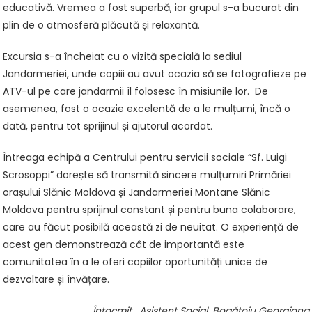
educativă. Vremea a fost superbă, iar grupul s-a bucurat din
plin de o atmosferă plăcută și relaxantă.
Excursia s-a încheiat cu o vizită specială la sediul
Jandarmeriei, unde copiii au avut ocazia să se fotografieze pe
ATV-ul pe care jandarmii îl folosesc în misiunile lor. De
asemenea, fost o ocazie excelentă de a le mulțumi, încă o
dată, pentru tot sprijinul și ajutorul acordat.
Întreaga echipă a Centrului pentru servicii sociale “Sf. Luigi
Scrosoppi” dorește să transmită sincere mulțumiri Primăriei
orașului Slănic Moldova și Jandarmeriei Montane Slănic
Moldova pentru sprijinul constant și pentru buna colaborare,
care au făcut posibilă această zi de neuitat. O experiență de
acest gen demonstrează cât de importantă este
comunitatea în a le oferi copiilor oportunități unice de
dezvoltare și învățare.
Întocmit, Asistent Social, Bogătoiu Georgiana