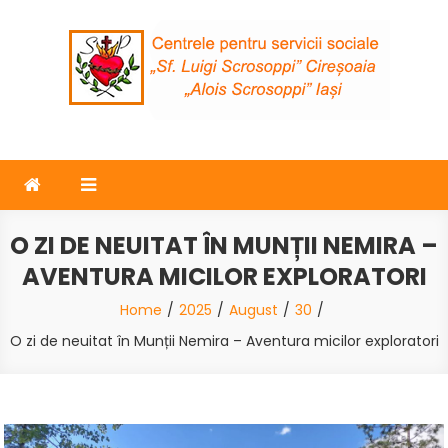
Skip
to
content
Surorile Providenței
Centrele de zi „Luigi Scrosoppi” – Iasi – Ciresoaia
O ZI DE NEUITAT ÎN MUNȚII NEMIRA –
AVENTURA MICILOR EXPLORATORI
Home
2025
August
30
O zi de neuitat în Munții Nemira – Aventura micilor exploratori