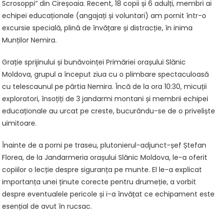
Scrosoppi” din Cireșoaia. Recent, 18 copii și 6 adulți, membri ai
echipei educaționale (angajați și voluntari) am pornit într-o
excursie specială, plină de învățare și distracție, în inima
Munților Nemira.
Grație sprijinului și bunăvoinței Primăriei orașului Slănic
Moldova, grupul a început ziua cu o plimbare spectaculoasă
cu telescaunul pe pârtia Nemira. Încă de la ora 10:30, micuții
exploratori, însoțiți de 3 jandarmi montani și membrii echipei
educaționale au urcat pe creste, bucurându-se de o priveliște
uimitoare.
Înainte de a porni pe traseu, plutonierul-adjunct-șef Ștefan
Florea, de la Jandarmeria orașului Slănic Moldova, le-a oferit
copiilor o lecție despre siguranța pe munte. El le-a explicat
importanța unei ținute corecte pentru drumeție, a vorbit
despre eventualele pericole și i-a învățat ce echipament este
esențial de avut în rucsac.