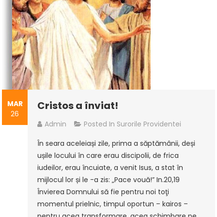
MAR
Cristos a înviat!
26
Admin
Posted In
Surorile Providentei
În seara aceleiași zile, prima a săptămânii, deși
ușile locului în care erau discipolii, de frica
iudeilor, erau încuiate, a venit Isus, a stat în
mijlocul lor și le -a zis: „Pace vouă!” In.20,19
Învierea Domnului să fie pentru noi toţi
momentul prielnic, timpul oportun – kairos –
pentru acea transformare, acea schimbare pe