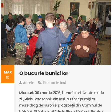
MAR
O bucurie bunicilor
10
Admin
Posted In
Iasi
Miercuri, 09 martie 2016, beneficiarii Centrului de
zi „ Alois Scrosoppi” din Iași, au fost primiţi cu
mare drag de surorile şi oaspeţii din Căminul de
bătrâni „Sfântul Iosif” de la Plopii fără soţ. Pentru