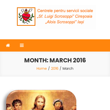
Skip
to
content
Surorile Providenței
Centrele de zi „Luigi Scrosoppi” – Iasi – Ciresoaia
MONTH:
MARCH 2016
Home
2016
March