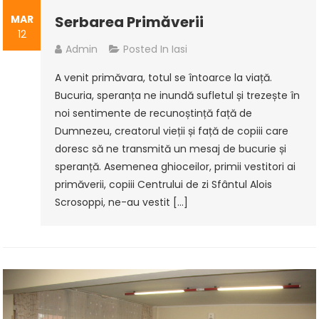
MAR
Serbarea Primăverii
12
Admin
Posted In
Iasi
A venit primăvara, totul se întoarce la viață.
Bucuria, speranța ne inundă sufletul și trezește în
noi sentimente de recunoștință față de
Dumnezeu, creatorul vieții și față de copiii care
doresc să ne transmită un mesaj de bucurie și
speranță. Asemenea ghioceilor, primii vestitori ai
primăverii, copiii Centrului de zi Sfântul Alois
Scrosoppi, ne-au vestit […]